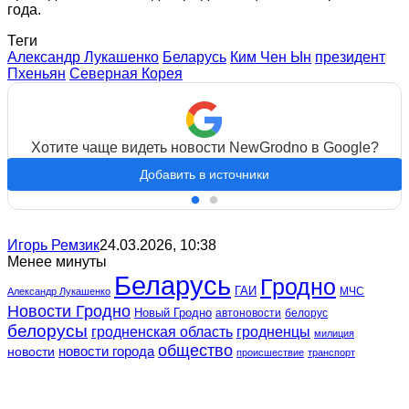
года.
Теги
Александр Лукашенко
Беларусь
Ким Чен Ын
президент
Пхеньян
Северная Корея
Хотите чаще видеть новости NewGrodno в Google?
Добавить в источники
Игорь Ремзик
24.03.2026, 10:38
Менее минуты
Беларусь
Гродно
ГАИ
МЧС
Александр Лукашенко
Новости Гродно
Новый Гродно
автоновости
белорус
белорусы
гродненская область
гродненцы
милиция
общество
новости
новости города
происшествие
транспорт