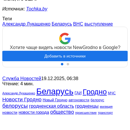
Источник:
Tochka.by
Теги
Александр Лукашенко
Беларусь
ВНС
выступление
Хотите чаще видеть новости NewGrodno в Google?
Добавить в источники
Служба Новостей
19.12.2025, 06:38
Чтение: 4 мин.
Беларусь
Гродно
ГАИ
МЧС
Александр Лукашенко
Новости Гродно
Новый Гродно
автоновости
белорус
белорусы
гродненская область
гродненцы
милиция
общество
новости
новости города
происшествие
транспорт