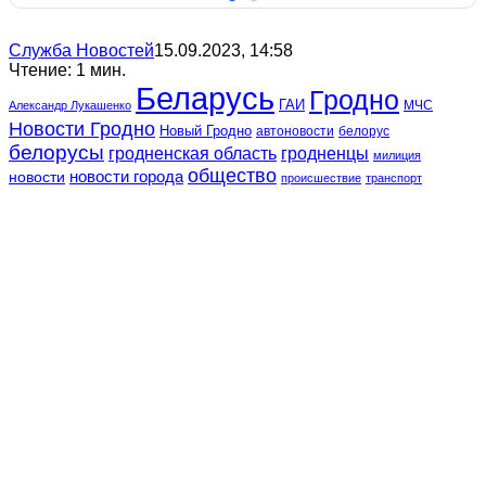
Служба Новостей
15.09.2023, 14:58
Чтение: 1 мин.
Беларусь
Гродно
ГАИ
МЧС
Александр Лукашенко
Новости Гродно
Новый Гродно
автоновости
белорус
белорусы
гродненская область
гродненцы
милиция
общество
новости
новости города
происшествие
транспорт