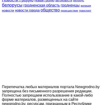
Новый Гродно
автоновости
белорус
белорусы
гродненская область
гродненцы
милиция
общество
новости
новости города
происшествие
транспорт
Перепечатка любых материалов портала Newgrodno.by
запрещена без письменного разрешения редакции.
Полностью запрещаем использование в какой-либо
форме материалов, размещенных на сайте
newgrodno.by, ресурсам, признанным в Республике