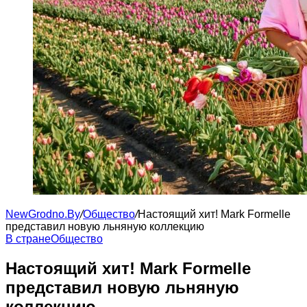
NewGrodno.By
/
Общество
/
Настоящий хит! Mark Formelle
представил новую льняную коллекцию
В стране
Общество
Настоящий хит! Mark Formelle
представил новую льняную
коллекцию