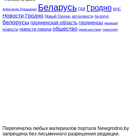
Беларусь
Гродно
ГАИ
МЧС
Александр Лукашенко
Новости Гродно
Новый Гродно
автоновости
белорус
белорусы
гродненская область
гродненцы
милиция
общество
новости
новости города
происшествие
транспорт
Перепечатка любых материалов портала Newgrodno.by
запрещена без письменного разрешения редакции.