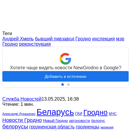
Теги
Андрей Хмель
бывший пивзавод
Гродно
инспекция
мэр
Гродно
реконструкция
Хотите чаще видеть новости NewGrodno в Google?
Добавить в источники
Служба Новостей
13.05.2025, 16:38
Чтение: 1 мин.
Беларусь
Гродно
ГАИ
МЧС
Александр Лукашенко
Новости Гродно
Новый Гродно
автоновости
белорус
белорусы
гродненская область
гродненцы
милиция