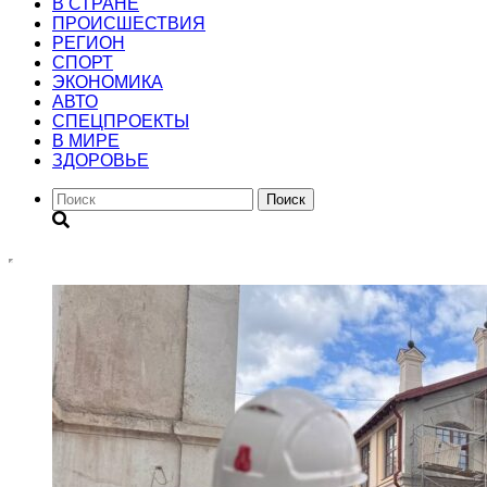
В СТРАНЕ
ПРОИСШЕСТВИЯ
РЕГИОН
CПОРТ
ЭКОНОМИКА
АВТО
СПЕЦПРОЕКТЫ
В МИРЕ
ЗДОРОВЬЕ
Поиск