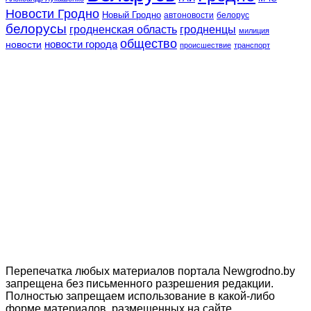
Новости Гродно
Новый Гродно
автоновости
белорус
белорусы
гродненская область
гродненцы
милиция
общество
новости
новости города
происшествие
транспорт
Перепечатка любых материалов портала Newgrodno.by
запрещена без письменного разрешения редакции.
Полностью запрещаем использование в какой-либо
форме материалов, размещенных на сайте