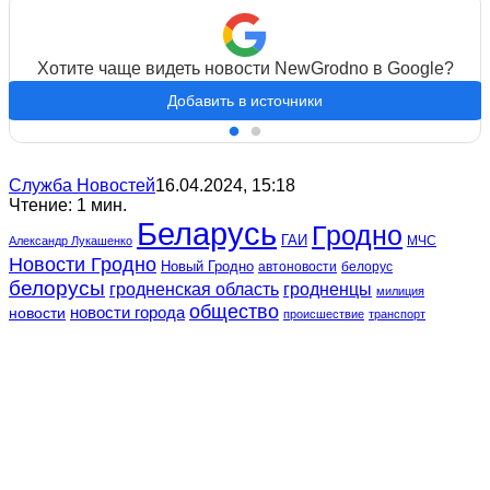
Хотите чаще видеть новости NewGrodno в Google?
Добавить в источники
Служба Новостей
16.04.2024, 15:18
Чтение: 1 мин.
Беларусь
Гродно
ГАИ
МЧС
Александр Лукашенко
Новости Гродно
Новый Гродно
автоновости
белорус
белорусы
гродненская область
гродненцы
милиция
общество
новости
новости города
происшествие
транспорт