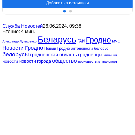
Добавить в источники
Служба Новостей
26.06.2024, 09:38
Чтение: 4 мин.
Беларусь
Гродно
ГАИ
МЧС
Александр Лукашенко
Новости Гродно
Новый Гродно
автоновости
белорус
белорусы
гродненская область
гродненцы
милиция
общество
новости
новости города
происшествие
транспорт