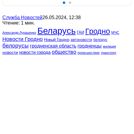
Служба Новостей
26.05.2024, 12:38
Чтение: 1 мин.
Беларусь
Гродно
ГАИ
МЧС
Александр Лукашенко
Новости Гродно
Новый Гродно
автоновости
белорус
белорусы
гродненская область
гродненцы
милиция
общество
новости
новости города
происшествие
транспорт