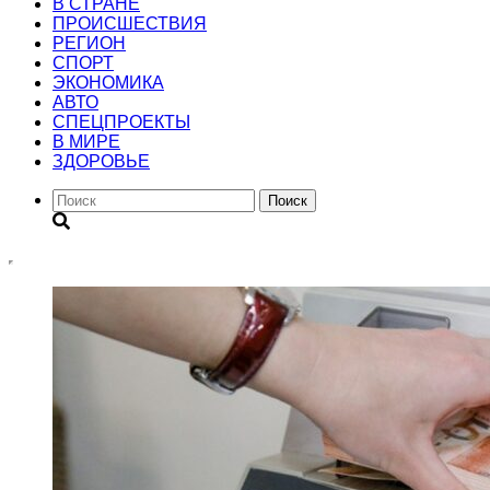
В СТРАНЕ
ПРОИСШЕСТВИЯ
РЕГИОН
CПОРТ
ЭКОНОМИКА
АВТО
СПЕЦПРОЕКТЫ
В МИРЕ
ЗДОРОВЬЕ
Поиск