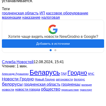
устанавливается.
Теги
гродненская область
ИП
кассовое оборудование
махинации
наказание
налоговая
Хотите чаще видеть новости NewGrodno в Google?
Добавить в источники
Служба Новостей
12.08.2024, 15:41
Чтение: 1 мин.
Беларусь
Гродно
ГАИ
МЧС
Александр Лукашенко
Новости Гродно
Новый Гродно
автоновости
белорус
белорусы
гродненская область
гродненцы
милиция
общество
новости
новости города
происшествие
транспорт