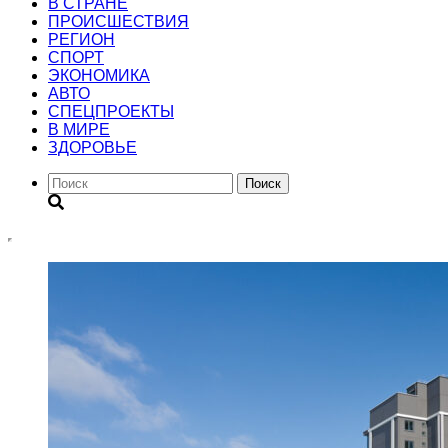
В СТРАНЕ
ПРОИСШЕСТВИЯ
РЕГИОН
CПОРТ
ЭКОНОМИКА
АВТО
СПЕЦПРОЕКТЫ
В МИРЕ
ЗДОРОВЬЕ
Поиск