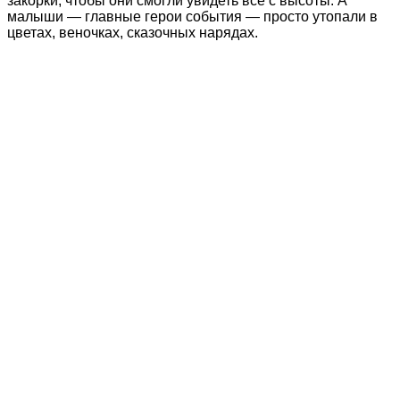
закорки, чтобы они смогли увидеть все с высоты. А
малыши — главные герои события — просто утопали в
цветах, веночках, сказочных нарядах.