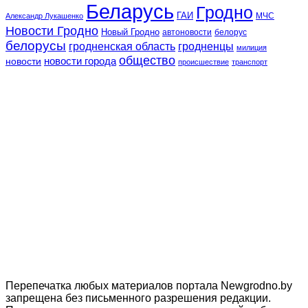
Беларусь
Гродно
ГАИ
МЧС
Александр Лукашенко
Новости Гродно
Новый Гродно
автоновости
белорус
белорусы
гродненская область
гродненцы
милиция
общество
новости
новости города
происшествие
транспорт
Перепечатка любых материалов портала Newgrodno.by
запрещена без письменного разрешения редакции.