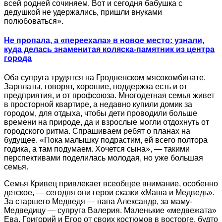
всей родней сочиняем. Вот и сегодня бабушка с
дедушкой не удержались, пришли внуками
полюбоваться».
Не пропала, а «переехала» в новое место: узнали,
куда делась знаменитая коляска-памятник из центра
города
Оба супруга трудятся на Гродненском мясокомбинате.
Зарплаты, говорят, хорошие, поддержка есть и от
предприятия, и от профсоюза. Многодетная семья живет
в просторной квартире, а недавно купили домик за
городом, для отдыха, чтобы дети проводили больше
времени на природе, да и взрослые могли отдохнуть от
городского ритма. Спрашиваем ребят о планах на
будущее. «Пока малышку подрастим, ей всего полтора
годика, а там подумаем. Хочется сына», — такими
перспективами поделилась молодая, но уже большая
семья.
Семья Кривец привлекает всеобщее внимание, особенно
детское, — сегодня они герои сказки «Маша и Медведь».
За старшего Медведя — папа Александр, за маму-
Медведицу — супруга Валерия. Маленькие «медвежата»
Ева, Григорий и Егор от своих костюмов в восторге, будто