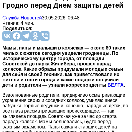
Гродно перед Днем защиты детей
Служба Новостей
30.05.2026, 06:48
Чтение: 4 мин.
Поделиться:
Мамы, папы и малыши в колясках — около 80 таких
милых сюжетов сегодня увидели гродненцы. По
историческому центру города, от площади
Советской до парка Жилибера, прошел парад
колясок. Какие образы придумали молодые семьи
для себя и своей техники, как приветствовали их
жители и гости города и какие подарки получили
дети и родители — узнали корреспонденты
БЕЛТА
.
Взволнованные родители, придирчиво осматривающие
украшения своих и соседних колясок, умиляющиеся
бабушки, гордые дедушки и, конечно, нарядные детки, во
все глаза рассматривающие происходящее, — так
выглядела площадь Советская уже за час до старта
парада колясок. Мамы волновались, будто перед
важным экзаменом. Папы сажали старших детей на