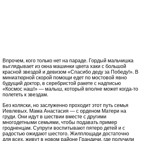
Впрочем, кого только нет на параде. Гордый мальчишка
выглядывает из окна машинки цвета хаки с большой
красной звездой и девизом «Спасибо деду за Победу!». В
миниатюрной скорой помощи едет по мостовой явно
будущий доктор, в серебристой ракете с надписью
«Космос наш!» — малыш, который вполне может когда-то
полететь к звездам.
Без коляски, но заслуженно проходит этот путь семья
Иевлевых. Мама Анастасия — с орденом Матери на
груди. Они идут в шествии вместе с другими
многодетными семьями, чтобы подавать пример
гродненцам. Супруги воспитывают пятеро детей и с
радостью ожидают шестого. Жилплощади достаточно
для всех, живут в новом районе Грандичи, где получили