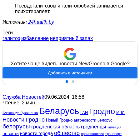
Псевдогалитозом и галитофобией занимается
психотерапевт.
Источник:
24health.by
Теги
галитоз
избавление
неприятный запах
Хотите чаще видеть новости NewGrodno в Google?
Добавить в источники
Служба Новостей
09.06.2024, 16:58
Чтение: 2 мин.
Беларусь
Гродно
ГАИ
МЧС
Александр Лукашенко
Новости Гродно
Новый Гродно
автоновости
белорус
белорусы
гродненская область
гродненцы
милиция
общество
новости
новости города
происшествие
транспорт