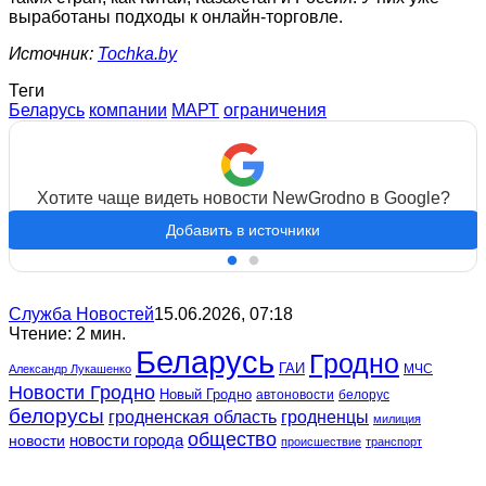
выработаны подходы к онлайн-торговле.
Источник:
Tochka.by
Теги
Беларусь
компании
МАРТ
ограничения
Хотите чаще видеть новости NewGrodno в Google?
Добавить в источники
Служба Новостей
15.06.2026, 07:18
Чтение: 2 мин.
Беларусь
Гродно
ГАИ
МЧС
Александр Лукашенко
Новости Гродно
Новый Гродно
автоновости
белорус
белорусы
гродненская область
гродненцы
милиция
общество
новости
новости города
происшествие
транспорт