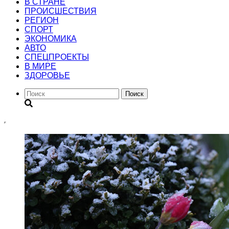
В СТРАНЕ
ПРОИСШЕСТВИЯ
РЕГИОН
CПОРТ
ЭКОНОМИКА
АВТО
СПЕЦПРОЕКТЫ
В МИРЕ
ЗДОРОВЬЕ
Поиск