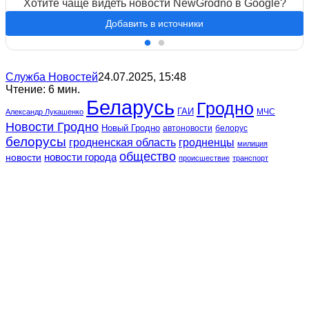
Хотите чаще видеть новости NewGrodno в Google?
Добавить в источники
Служба Новостей
24.07.2025, 15:48
Чтение: 6 мин.
Беларусь
Гродно
ГАИ
МЧС
Александр Лукашенко
Новости Гродно
Новый Гродно
автоновости
белорус
белорусы
гродненская область
гродненцы
милиция
общество
новости
новости города
происшествие
транспорт