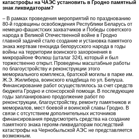
катастрофы на ЧАЭС установить в Гродно памятный
знак ликвидаторам?
– В рамках проведения мероприятий по празднованию
80-й годовщины освобождения Республики Беларусь от
немецко-фашистских захватчиков и Победы советского
народа в Великой Отечественной войне в Гродно
главной задачей стало создание и установка памятного
знака жертвам геноцида белорусского народа в годы
войны на территории воинского захоронения в
микрорайоне Фолюш (шталаг 324), который и был
торжественно открыт. Проведены масштабные работы
по благоустройству и реконструкции этого
мемориального комплекса, братской могилы в парке им.
Ж.Э. Жилибера, воинского кладбища по ул. Белуша.
Финансирование работ осуществлялось за счет средств
бюджета Гродно и спонсорской помощи. В последующие
годы запланировано продолжение работ по
реконструкции, благоустройству, ремонту памятников и
мемориалов, мест боевой и воинской славы Гродно. В
связи с отсутствием дополнительных источников
финансирования предусмотреть средства на создание
памятного знака героям-ликвидаторам последствий
катастрофы на Чернобыльской АЭС не представляется
возможным.