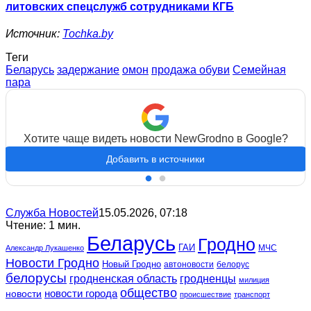
литовских спецслужб сотрудниками КГБ
Источник:
Tochka.by
Теги
Беларусь
задержание
омон
продажа обуви
Семейная
пара
Хотите чаще видеть новости NewGrodno в Google?
Добавить в источники
Служба Новостей
15.05.2026, 07:18
Чтение: 1 мин.
Беларусь
Гродно
ГАИ
МЧС
Александр Лукашенко
Новости Гродно
Новый Гродно
автоновости
белорус
белорусы
гродненская область
гродненцы
милиция
общество
новости
новости города
происшествие
транспорт