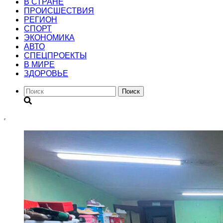
В СТРАНЕ
ПРОИСШЕСТВИЯ
РЕГИОН
CПОРТ
ЭКОНОМИКА
АВТО
СПЕЦПРОЕКТЫ
В МИРЕ
ЗДОРОВЬЕ
Поиск