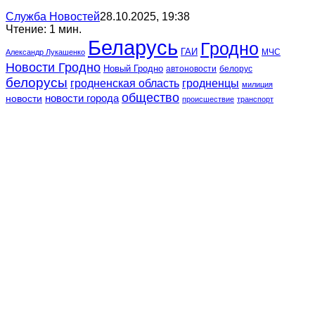
Служба Новостей
28.10.2025, 19:38
Чтение: 1 мин.
Беларусь
Гродно
ГАИ
МЧС
Александр Лукашенко
Новости Гродно
Новый Гродно
автоновости
белорус
белорусы
гродненская область
гродненцы
милиция
общество
новости
новости города
происшествие
транспорт