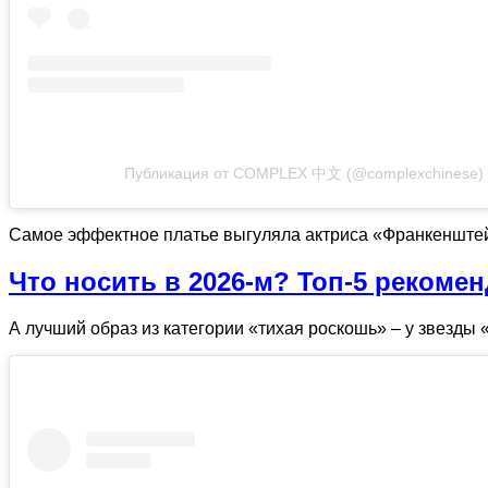
Публикация от COMPLEX 中文 (@complexchinese)
Самое эффектное платье выгуляла актриса «Франкенштейна
Что носить в 2026‑м? Топ‑5 рекоме
А лучший образ из категории «тихая роскошь» – у звезды 