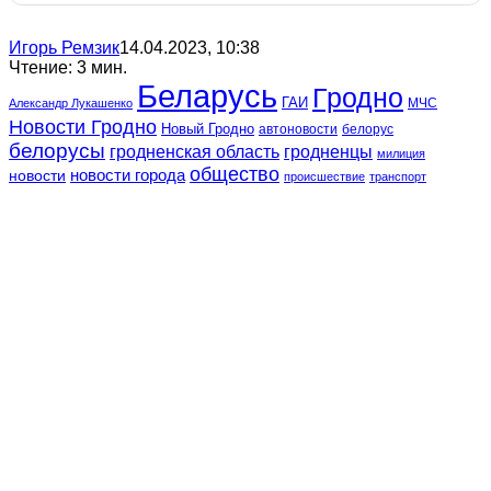
Игорь Ремзик
14.04.2023, 10:38
Чтение: 3 мин.
Беларусь
Гродно
ГАИ
МЧС
Александр Лукашенко
Новости Гродно
Новый Гродно
автоновости
белорус
белорусы
гродненская область
гродненцы
милиция
общество
новости
новости города
происшествие
транспорт