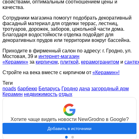
свойствами, оптимальным соотношением цены и
качества.
Сотрудники магазина помогут подобрать декоративный
фасадный материал для отделки террас, лестниц,
тротуаров, дорожек, заборов, цокольной части дома.
Благодаря водостойкости отделка подойдет для
декоративных прудов или территории вокруг бассейна.
Приходите в фирменный салон по адресу: г. Гродно, ул.
Мостовая, 39 и
интернет-магазин
«Керамин»
за
кирпичом
,
плиткой
,
керамогранитом
и
санте
Стройте на века вместе с кирпичом от
«Керамин»!
Теги
noads
барбекю
Беларусь
Гродно
дача
загородный дом
Керамин
недвижимость
отдых
Хотите чаще видеть новости NewGrodno в Google?
Добавить в источники