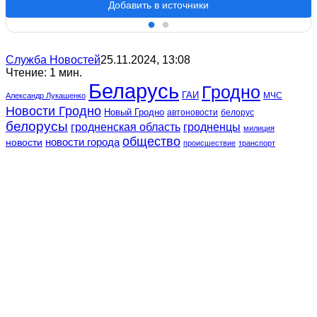
Добавить в источники
Служба Новостей
25.11.2024, 13:08
Чтение: 1 мин.
Беларусь
Гродно
ГАИ
МЧС
Александр Лукашенко
Новости Гродно
Новый Гродно
автоновости
белорус
белорусы
гродненская область
гродненцы
милиция
общество
новости
новости города
происшествие
транспорт