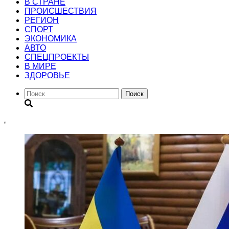
В СТРАНЕ
ПРОИСШЕСТВИЯ
РЕГИОН
CПОРТ
ЭКОНОМИКА
АВТО
СПЕЦПРОЕКТЫ
В МИРЕ
ЗДОРОВЬЕ
Поиск