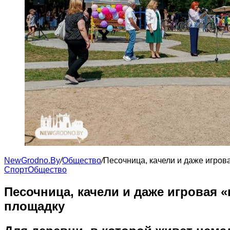
NewGrodno.By
/
Общество
/
Песочница, качели и даже игро
Cпорт
Общество
Песочница, качели и даже игровая
площадку