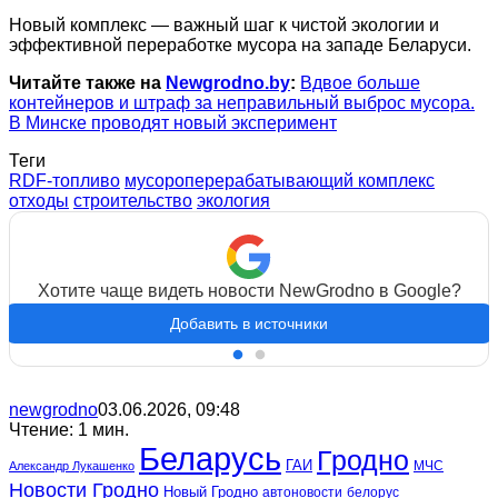
Новый комплекс — важный шаг к чистой экологии и
эффективной переработке мусора на западе Беларуси.
Читайте также на
Newgrodno.by
:
Вдвое больше
контейнеров и штраф за неправильный выброс мусора.
В Минске проводят новый эксперимент
Теги
RDF-топливо
мусороперерабатывающий комплекс
отходы
строительство
экология
Хотите чаще видеть новости NewGrodno в Google?
Добавить в источники
newgrodno
03.06.2026, 09:48
Чтение: 1 мин.
Беларусь
Гродно
ГАИ
МЧС
Александр Лукашенко
Новости Гродно
Новый Гродно
автоновости
белорус