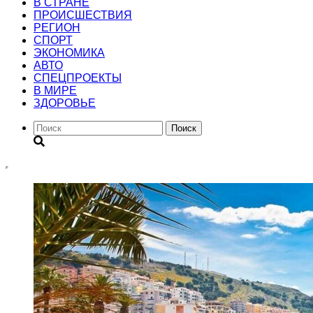
В СТРАНЕ
ПРОИСШЕСТВИЯ
РЕГИОН
CПОРТ
ЭКОНОМИКА
АВТО
СПЕЦПРОЕКТЫ
В МИРЕ
ЗДОРОВЬЕ
Поиск