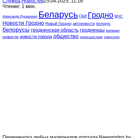
Служба Новостей
25.04.2025, 11:18
Чтение: 1 мин.
Беларусь
Гродно
ГАИ
МЧС
Александр Лукашенко
Новости Гродно
Новый Гродно
автоновости
белорус
белорусы
гродненская область
гродненцы
милиция
общество
новости
новости города
происшествие
транспорт
Перепечатка любых материалов портала Newgrodno.by