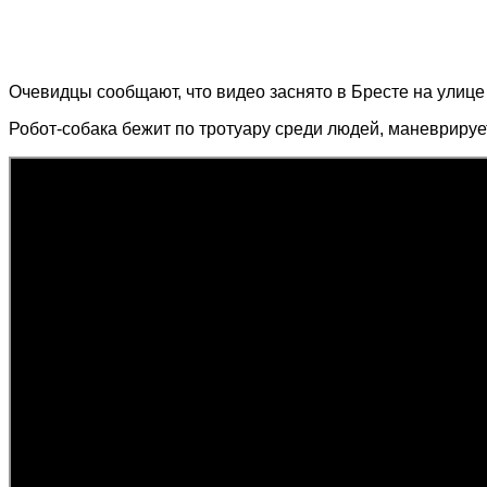
Очевидцы сообщают, что видео заснято в Бресте на улиц
Робот-собака бежит по тротуару среди людей, маневрирует