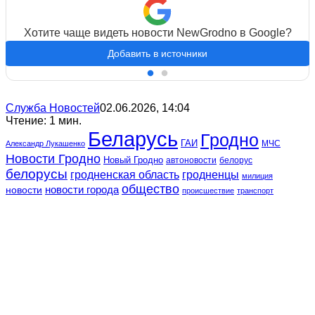
Хотите чаще видеть новости NewGrodno в Google?
Добавить в источники
Служба Новостей
02.06.2026, 14:04
Чтение: 1 мин.
Беларусь
Гродно
ГАИ
МЧС
Александр Лукашенко
Новости Гродно
Новый Гродно
автоновости
белорус
белорусы
гродненская область
гродненцы
милиция
общество
новости
новости города
происшествие
транспорт