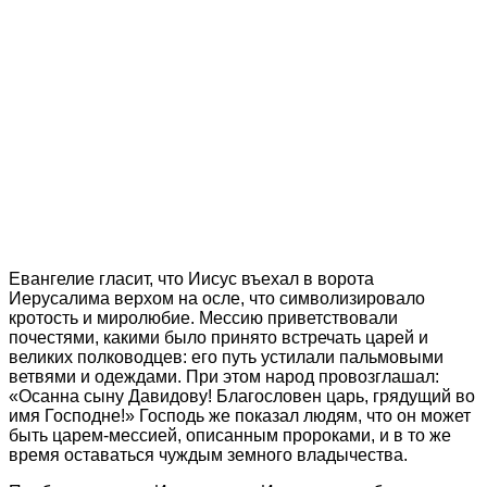
Евангелие гласит, что Иисус въехал в ворота
Иерусалима верхом на осле, что символизировало
кротость и миролюбие. Мессию приветствовали
почестями, какими было принято встречать царей и
великих полководцев: его путь устилали пальмовыми
ветвями и одеждами. При этом народ провозглашал:
«Осанна сыну Давидову! Благословен царь, грядущий во
имя Господне!» Господь же показал людям, что он может
быть царем-мессией, описанным пророками, и в то же
время оставаться чуждым земного владычества.