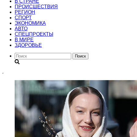
В СТРАНЕ
ПРОИСШЕСТВИЯ
РЕГИОН
CПОРТ
ЭКОНОМИКА
АВТО
СПЕЦПРОЕКТЫ
В МИРЕ
ЗДОРОВЬЕ
Поиск