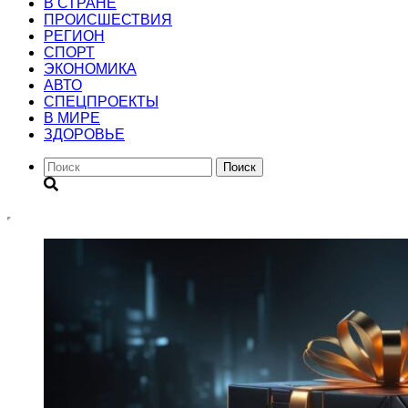
В СТРАНЕ
ПРОИСШЕСТВИЯ
РЕГИОН
CПОРТ
ЭКОНОМИКА
АВТО
СПЕЦПРОЕКТЫ
В МИРЕ
ЗДОРОВЬЕ
Поиск