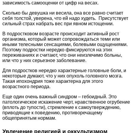
зависимость самооценки от цифр на весах.
Сколько бы девушка ни весила, она все равно считает
себя толстой, уверена, что ей надо худеть. Присутствует
сильный страх набрать вес при явном истощении.
В подростковом возрасте происходит активный рост
организма, который может сопровождаться теми или
иными телесными сенсациями, болевыми ощущениями.
Поэтому подростки нередко фиксируются на этих
переживаниях и считают, что они неизлечимо больны,
или что у них серьезное заболевание.
Для подростков нередко характерные головные боли, и
некоторые думают, что у них опухоль головного мозга.
Такая ипохондрия тоже характерна для этого
возрастного периода.
Еще один очень важный синдром – гебоидный. Это
патологическое искажение черт, нравственное огрубение
(вплоть до тупости), стремление к самоутверждению,
приводящие к поведению, противоречащему
общепринятым нормам.
Увлечение религией и оккультизмом