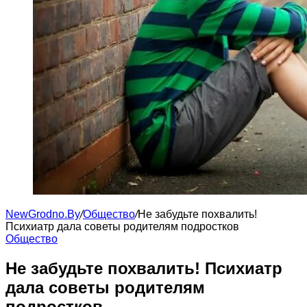
NewGrodno.By
/
Общество
/
Не забудьте похвалить!
Психиатр дала советы родителям подростков
Общество
Не забудьте похвалить! Психиатр
дала советы родителям
подростков