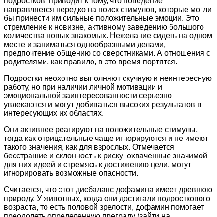
подростков, приводит к тому, что поведение
направляется нередко на поиск стимулов, которые могли
бы принести им сильные положительные эмоции. Это
стремление к новизне, активному заведению большого
количества новых знакомых. Нежелание сидеть на одном
месте и заниматься однообразными делами,
предпочтение общению со сверстниками. А отношения с
родителями, как правило, в это время портятся.
Подростки неохотно выполняют скучную и неинтересную
работу, но при наличии личной мотивации и
эмоциональной заинтересованности серьезно
увлекаются и могут добиваться высоких результатов в
интересующих их областях.
Они активнее реагируют на положительные стимулы,
тогда как отрицательные чаще игнорируются и не имеют
такого значения, как для взрослых. Отмечается
бесстрашие и склонность к риску: охваченные значимой
для них идеей и стремясь к достижению цели, могут
игнорировать возможные опасности.
Считается, что этот дисбаланс дофамина имеет древнюю
природу. У животных, когда они достигали подросткового
возраста, то есть половой зрелости, дофамин помогает
преодолеть определенную преграду (зайти на