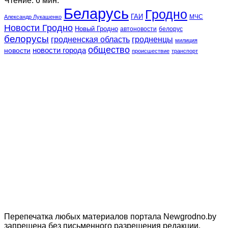
Чтение: 6 мин.
Беларусь
Гродно
ГАИ
МЧС
Александр Лукашенко
Новости Гродно
Новый Гродно
автоновости
белорус
белорусы
гродненская область
гродненцы
милиция
общество
новости
новости города
происшествие
транспорт
Перепечатка любых материалов портала Newgrodno.by
запрещена без письменного разрешения редакции.