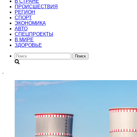
В СТРАНЕ
ПРОИСШЕСТВИЯ
РЕГИОН
CПОРТ
ЭКОНОМИКА
АВТО
СПЕЦПРОЕКТЫ
В МИРЕ
ЗДОРОВЬЕ
Поиск