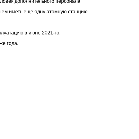
человек дополнительного персонала.
йшем иметь еще одну атомную станцию.
луатацию в июне 2021-го.
же года.
наете новость? Пишите в наш Telegram-bot.