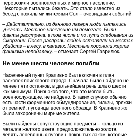
перевозили военнопленных и мирное население.
Некоторые пытались бежать. Это стало известно из
бесед с пожилыми жителями Сол – очевидцами событий.
– Действительно, из данного лагеря люди пытались
убегать. Местное население им помогало. Были
факты расстрела, в том числе и по пути следования из
Сморгони. После расправы людей оставляли на местах
убийств – в лесу, в канавах. Местные хоронили жертв
фашизма неподалеку,
– отмечает Сергей Гаврилюк.
Не менее шести человек погибли
Населенный пункт Крапивно был включен в план
раскопок поискового отряда. Сначала было найдено не
менее пяти останков, в дальнейшем речь шла о шести
как минимум. Признаков того, что это могли быть
военнослужащие, не найдено. В таких случаях обычно
есть части форменного обмундирования, гильзы, пряжки
от ремней, пуговицы военного образца. В Крапивно же
были захоронены мирные жители.
Были найдены сопутствующие предметы – кольцо из
металла желтого цвета, предположительно золота,
девять деревянных пуговиц, покрытых лаком, которые