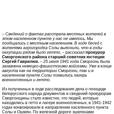
– Сведений о фактах расстрела местных жителей в
этом населенном пункте у нас не имелось. Мы
пообщались с местным населением. В ходе бесед с
жителями агрогородка Солы выяснили, что в годы
оккупации рядом было гетто,
– рассказал
прокурор
Сморгонского района старший советник юстиции
Сергей Гаврилюк.
– 25 июня 1941 года Сморгонь была
захвачена немецко-фашистскими войсками. Уже в конце
августа как на территории Сморгони, так и в
населенном пункте Солы появились лагерь
военнопленных и гетто.
Из полученных в ходе расследования дела о геноциде
белорусского народа документов и сведений прокурорам
Сморгонщины стало известно, что людей, которые
находились в гетто и лагере военнопленных, в 1941-1942
годах конвоировали в направлении населенного пункта
Солы и Ошмян. По железной дороге эшелонами