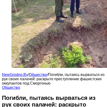
NewGrodno.By
/
Общество
/
Погибли, пытаясь вырваться из
рук своих палачей: раскрыто преступление фашистских
оккупантов под Сморгонью
Общество
Погибли, пытаясь вырваться из
рук своих палачей: раскрыто