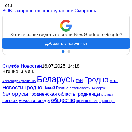
Теги
ВОВ
захоронение
преступление
Сморгонь
Хотите чаще видеть новости NewGrodno в Google?
Добавить в источники
Служба Новостей
16.07.2025, 14:18
Чтение: 3 мин.
Беларусь
Гродно
ГАИ
МЧС
Александр Лукашенко
Новости Гродно
Новый Гродно
автоновости
белорус
белорусы
гродненская область
гродненцы
милиция
общество
новости
новости города
происшествие
транспорт