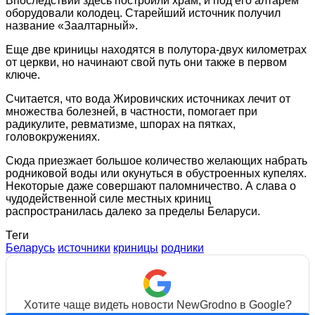
Впоследствии здесь построили храм, и под его алтарем
оборудовали колодец. Старейший источник получил
название «Заалтарный».
Еще две криницы находятся в полутора-двух километрах
от церкви, но начинают свой путь они также в первом
ключе.
Считается, что вода Жировичских источниках лечит от
множества болезней, в частности, помогает при
радикулите, ревматизме, шпорах на пятках,
головокружениях.
Сюда приезжает большое количество желающих набрать
родниковой воды или окунуться в обустроенных купелях.
Некоторые даже совершают паломничество. А слава о
чудодейственной силе местных криниц
распространилась далеко за пределы Беларуси.
Теги
Беларусь
источники
криницы
родники
Хотите чаще видеть новости NewGrodno в Google?