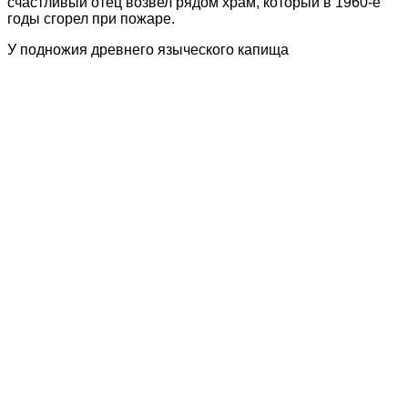
счастливый отец возвел рядом храм, который в 1960-е
годы сгорел при пожаре.
У подножия древнего языческого капища