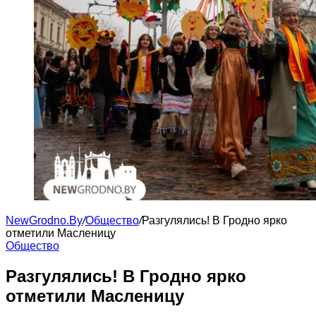
NewGrodno.By
/
Общество
/
Разгулялись! В Гродно ярко
отметили Масленицу
Общество
Разгулялись! В Гродно ярко
отметили Масленицу