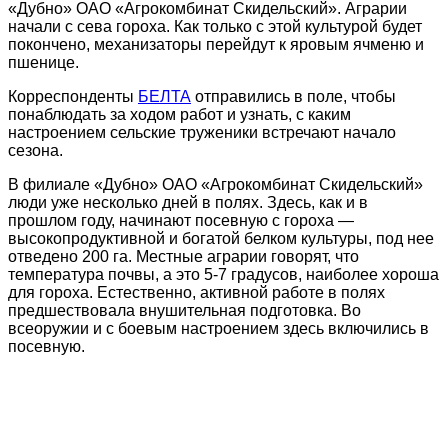
«Дубно» ОАО «Агрокомбинат Скидельский». Аграрии
начали с сева гороха. Как только с этой культурой будет
покончено, механизаторы перейдут к яровым ячменю и
пшенице.
Корреспонденты
БЕЛТА
отправились в поле, чтобы
понаблюдать за ходом работ и узнать, с каким
настроением сельские труженики встречают начало
сезона.
В филиале «Дубно» ОАО «Агрокомбинат Скидельский»
люди уже несколько дней в полях. Здесь, как и в
прошлом году, начинают посевную с гороха —
высокопродуктивной и богатой белком культуры, под нее
отведено 200 га. Местные аграрии говорят, что
температура почвы, а это 5-7 градусов, наиболее хороша
для гороха. Естественно, активной работе в полях
предшествовала внушительная подготовка. Во
всеоружии и с боевым настроением здесь включились в
посевную.