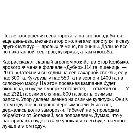
После завершения сева гороха, а на это понадобится
еще день-два, механизатор с коллегами приступят к севу
других культур — яровых ячменя, пшеницы. Дальше все
по накатанной: сев трав, кукурузы, а там и косьба.
Как рассказал главный агроном хозяйства Егор Колбыко,
ярового ячменя в филиале «Дубно» 114 га, пшеницы —
20 га. «Затем мы выходим на сев сахарной свеклы, ее у
нас 300 га. Кукурузы у нас 550 га на зерно и 1400 га на
силосную массу. На этом посевная кампания будет
окончена, и будем к уборке готовится, — отметил он. — У
нас 2321 га озимого клина, 800 га заняты озимым
рапсом. Упор делаем именно на озимые культуры. Они в
этом году очень хорошо перезимовали. Был снег,
держались долго заморозки. Гибелей нету, проводим
обработки от болезней, все поправляем. Думаю, что у
нас прибавка будет в вале урожая и хлеб будет намного
лучше в этом году».