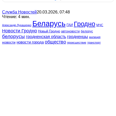
Служба Новостей
20.03.2026, 07:48
Чтение: 4 мин.
Беларусь
Гродно
ГАИ
МЧС
Александр Лукашенко
Новости Гродно
Новый Гродно
автоновости
белорус
белорусы
гродненская область
гродненцы
милиция
общество
новости
новости города
происшествие
транспорт