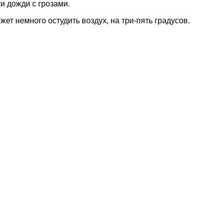
и дожди с грозами.
жет немного остудить воздух, на три-пять градусов.
наете новость? Пишите в наш Telegram-bot.