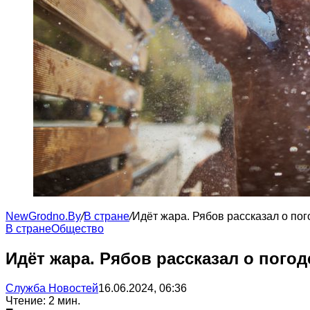
NewGrodno.By
/
В стране
/
Идёт жара. Рябов рассказал о по
В стране
Общество
Идёт жара. Рябов рассказал о пого
Служба Новостей
16.06.2024, 06:36
Чтение: 2 мин.