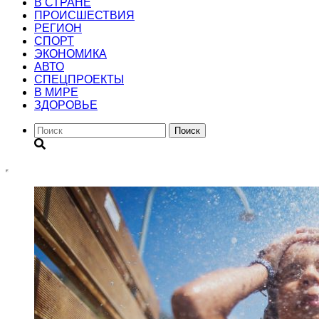
В СТРАНЕ
ПРОИСШЕСТВИЯ
РЕГИОН
CПОРТ
ЭКОНОМИКА
АВТО
СПЕЦПРОЕКТЫ
В МИРЕ
ЗДОРОВЬЕ
Поиск