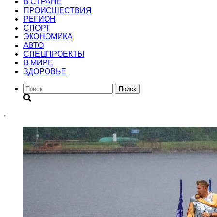
В СТРАНЕ
ПРОИСШЕСТВИЯ
РЕГИОН
CПОРТ
ЭКОНОМИКА
АВТО
СПЕЦПРОЕКТЫ
В МИРЕ
ЗДОРОВЬЕ
Поиск