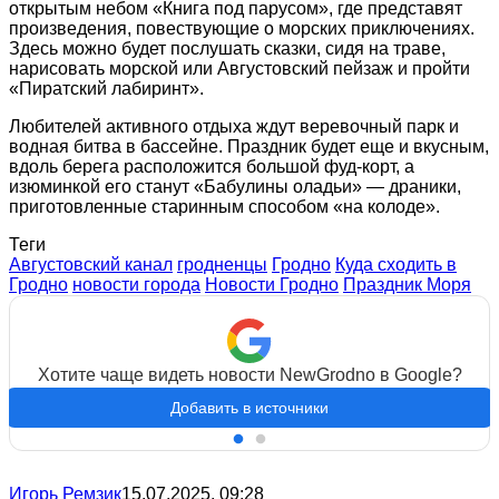
открытым небом «Книга под парусом», где представят
произведения, повествующие о морских приключениях.
Здесь можно будет послушать сказки, сидя на траве,
нарисовать морской или Августовский пейзаж и пройти
«Пиратский лабиринт».
Любителей активного отдыха ждут веревочный парк и
водная битва в бассейне. Праздник будет еще и вкусным,
вдоль берега расположится большой фуд-корт, а
изюминкой его станут «Бабулины оладьи» — драники,
приготовленные старинным способом «на колоде».
Теги
Августовский канал
гродненцы
Гродно
Куда сходить в
Гродно
новости города
Новости Гродно
Праздник Моря
Хотите чаще видеть новости NewGrodno в Google?
Добавить в источники
Игорь Ремзик
15.07.2025, 09:28