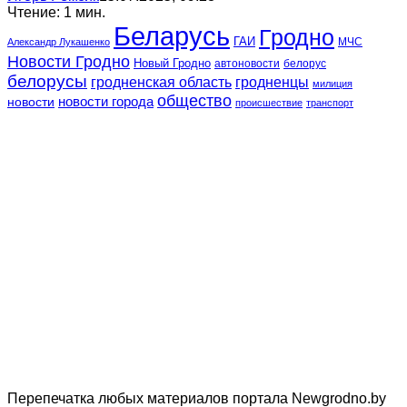
Чтение: 1 мин.
Беларусь
Гродно
ГАИ
МЧС
Александр Лукашенко
Новости Гродно
Новый Гродно
автоновости
белорус
белорусы
гродненская область
гродненцы
милиция
общество
новости
новости города
происшествие
транспорт
Перепечатка любых материалов портала Newgrodno.by