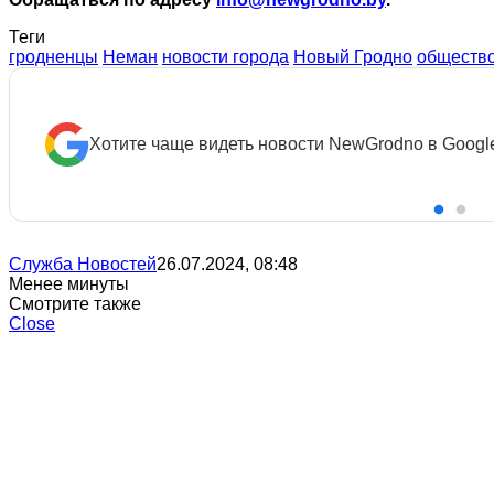
Теги
гродненцы
Неман
новости города
Новый Гродно
обществ
Хотите чаще видеть новости NewGrodno в Googl
Служба Новостей
26.07.2024, 08:48
Менее минуты
Смотрите также
Close