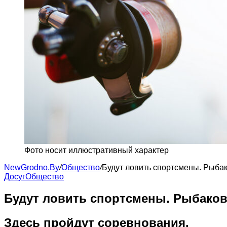
Фото носит иллюстративный характер
NewGrodno.By
/
Общество
/
Будут ловить спортсмены. Рыба
Досуг
Общество
Будут ловить спортсмены. Рыбаков
Здесь пройдут соревнования.