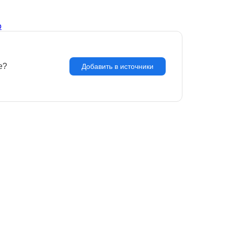
о
e?
З
Добавить в источники