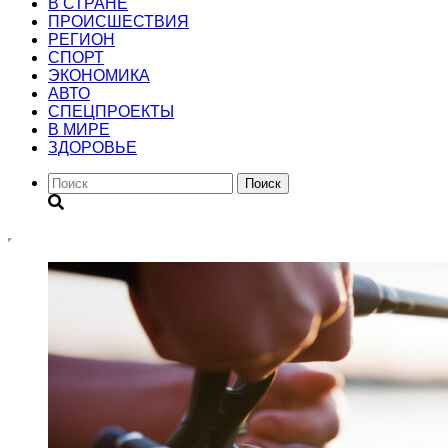
В СТРАНЕ
ПРОИСШЕСТВИЯ
РЕГИОН
CПОРТ
ЭКОНОМИКА
АВТО
СПЕЦПРОЕКТЫ
В МИРЕ
ЗДОРОВЬЕ
Поиск