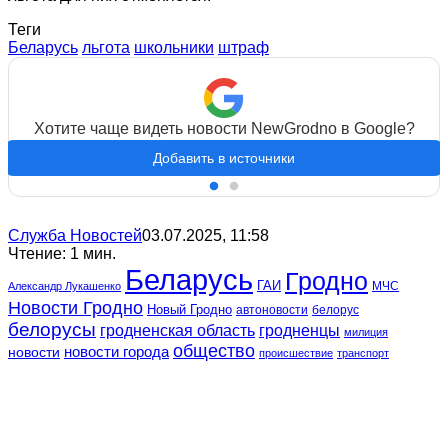
Теги
Беларусь
льгота
школьники
штраф
Хотите чаще видеть новости NewGrodno в Google?
Добавить в источники
Служба Новостей
03.07.2025, 11:58
Чтение: 1 мин.
Беларусь
Гродно
ГАИ
МЧС
Александр Лукашенко
Новости Гродно
Новый Гродно
автоновости
белорус
белорусы
гродненская область
гродненцы
милиция
общество
новости
новости города
происшествие
транспорт