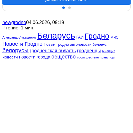
newgrodno
04.06.2026, 09:19
Чтение: 1 мин.
Беларусь
Гродно
ГАИ
МЧС
Александр Лукашенко
Новости Гродно
Новый Гродно
автоновости
белорус
белорусы
гродненская область
гродненцы
милиция
общество
новости
новости города
происшествие
транспорт