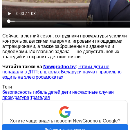
Сейчас, в летний сезон, сотрудники прокуратуры усилили
контроль за детскими лагерями, игровыми площадками,
аттракционами, а также заброшенными зданиями и
водоёмами. Их главная задача — не допустить новых
трагедий и сохранить детские жизни.
Читайте также на
Newgrodno.by
:
Чтобы дети не
попадали в ДТП: в школах Беларуси научат правильно
ездить на электросамокатах
Теги
безопасность
гибель детей
дети
несчастные случаи
прокуратура
трагедия
Хотите чаще видеть новости NewGrodno в Google?
Добавить в источники