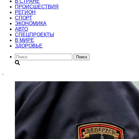
В СТРАНЕ
ПРОИСШЕСТВИЯ
РЕГИОН
CПОРТ
ЭКОНОМИКА
АВТО
СПЕЦПРОЕКТЫ
В МИРЕ
ЗДОРОВЬЕ
Поиск