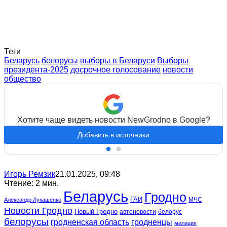
Теги
Беларусь
белорусы
выборы в Беларуси
Выборы
президента-2025
досрочное голосование
новости
общество
Хотите чаще видеть новости NewGrodno в Google?
Добавить в источники
Игорь Ремзик
21.01.2025, 09:48
Чтение: 2 мин.
Беларусь
Гродно
ГАИ
МЧС
Александр Лукашенко
Новости Гродно
Новый Гродно
автоновости
белорус
белорусы
гродненская область
гродненцы
милиция