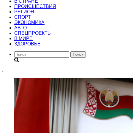
В СТРАНЕ
ПРОИСШЕСТВИЯ
РЕГИОН
CПОРТ
ЭКОНОМИКА
АВТО
СПЕЦПРОЕКТЫ
В МИРЕ
ЗДОРОВЬЕ
Поиск