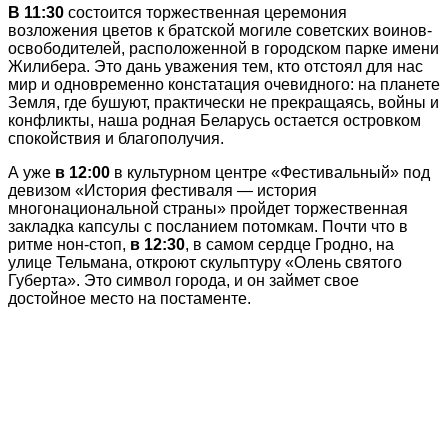
В 11:30
состоится торжественная церемония
возложения цветов к братской могиле советских воинов-
освободителей, расположенной в городском парке имени
Жилибера. Это дань уважения тем, кто отстоял для нас
мир и одновременно констатация очевидного: на планете
Земля, где бушуют, практически не прекращаясь, войны и
конфликты, наша родная Беларусь остается островком
спокойствия и благополучия.
А уже
в 12:00
в культурном центре «Фестивальный» под
девизом «История фестиваля — история
многонациональной страны» пройдет торжественная
закладка капсулы с посланием потомкам. Почти что в
ритме нон-стоп,
в 12:30
, в самом сердце Гродно, на
улице Тельмана, откроют скульптуру «Олень святого
Губерта». Это символ города, и он займет свое
достойное место на постаменте.