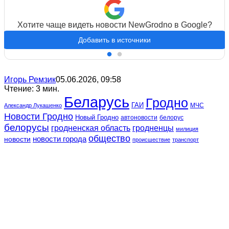
Хотите чаще видеть новости NewGrodno в Google?
Добавить в источники
Игорь Ремзик
05.06.2026, 09:58
Чтение: 3 мин.
Беларусь
Гродно
ГАИ
МЧС
Александр Лукашенко
Новости Гродно
Новый Гродно
автоновости
белорус
белорусы
гродненская область
гродненцы
милиция
общество
новости
новости города
происшествие
транспорт