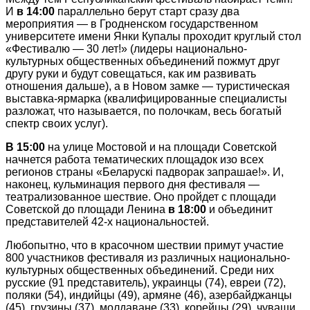
И
в 14:00
параллельно берут старт сразу два
мероприятия — в Гродненском государственном
университете имени Янки Купалы проходит круглый стол
«Фестивалю — 30 лет!» (лидеры национально-
культурных общественных объединений пожмут друг
другу руки и будут совещаться, как им развивать
отношения дальше), а в Новом замке — туристическая
выставка-ярмарка (квалифицированные специалисты
разложат, что называется, по полочкам, весь богатый
спектр своих услуг).
В 15:00
на улице Мостовой и на площади Советской
начнется работа тематических площадок изо всех
регионов страны «Беларускi падворак запрашае!». И,
наконец, кульминация первого дня фестиваля —
театрализованное шествие. Оно пройдет с площади
Советской до площади Ленина
в 18:00
и объединит
представителей 42-х национальностей.
Любопытно, что в красочном шествии примут участие
800 участников фестиваля из различных национально-
культурных общественных объединений. Среди них
русские (91 представитель), украинцы (74), евреи (72),
поляки (54), индийцы (49), армяне (46), азербайджанцы
(45), грузины (37), молдаване (33), корейцы (29), чуваши