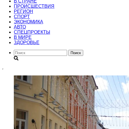
В СТРАНЕ
ПРОИСШЕСТВИЯ
РЕГИОН
CПОРТ
ЭКОНОМИКА
АВТО
СПЕЦПРОЕКТЫ
В МИРЕ
ЗДОРОВЬЕ
Поиск