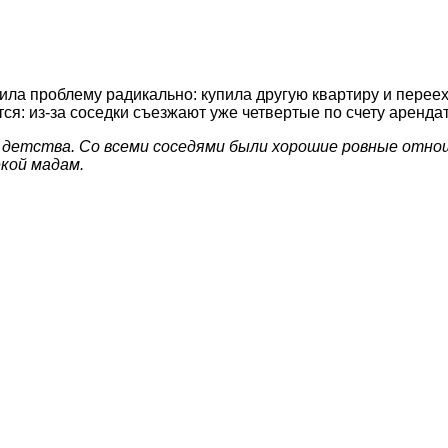
шила проблему радикально: купила другую квартиру и пере
тся: из-за соседки съезжают уже четвертые по счету аренда
с детства. Со всеми соседями были хорошие ровные отнош
екой мадам.