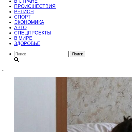
В СТРАНЕ
ПРОИСШЕСТВИЯ
РЕГИОН
CПОРТ
ЭКОНОМИКА
АВТО
СПЕЦПРОЕКТЫ
В МИРЕ
ЗДОРОВЬЕ
Поиск