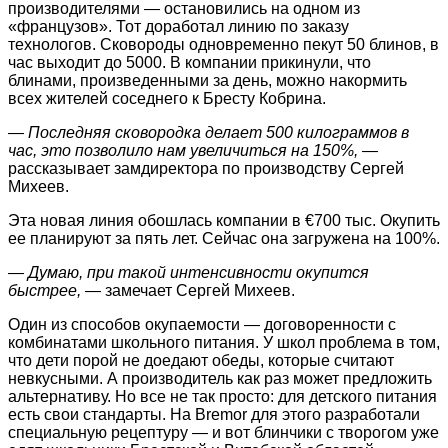
производителями — остановились на одном из
«французов». Тот доработал линию по заказу
технологов. Сковороды одновременно пекут 50 блинов, в
час выходит до 5000. В компании прикинули, что
блинами, произведенными за день, можно накормить
всех жителей соседнего к Бресту Кобрина.
— Последняя сковородка делает 500 килограммов в
час, это позволило нам увеличиться на 150%,
—
рассказывает замдиректора по производству Сергей
Михеев.
Эта новая линия обошлась компании в €700 тыс. Окупить
ее планируют за пять лет. Сейчас она загружена на 100%.
— Думаю, при такой интенсивности окупится
быстрее,
— замечает Сергей Михеев.
Один из способов окупаемости — договоренности с
комбинатами школьного питания. У школ проблема в том,
что дети порой не доедают обеды, которые считают
невкусными. А производитель как раз может предложить
альтернативу. Но все не так просто: для детского питания
есть свои стандарты. На Bremor для этого разработали
специальную рецептуру — и вот блинчики с творогом уже