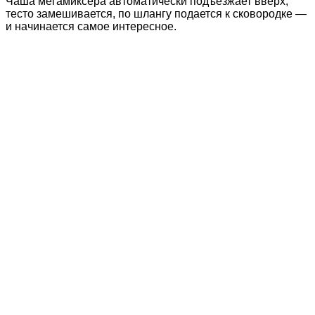
Чаша мегамиксера автоматически подъезжает вверх,
тесто замешивается, по шлангу подается к сковородке —
и начинается самое интересное.