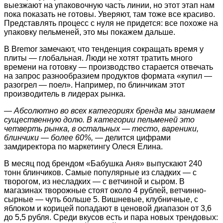
выезжают на упаковочную часть линии, но этот этап нам
пока показать не готовы. Уверяют, там тоже все красиво.
Представлять процесс с нуля не придется: все похоже на
упаковку пельменей, это мы покажем дальше.
В Bremor замечают, что тенденция сокращать время у
плиты — глобальная. Люди не хотят тратить много
времени на готовку — производство старается отвечать
на запрос разнообразием продуктов формата «купил —
разогрел — поел». Например, по блинчикам этот
производитель в лидерах рынка.
— Абсолютно во всех категориях бренда мы занимаем
существенную долю. В категории пельменей это
четверть рынка, в остальных — тесто, вареники,
блинчики — более 60%,
— делится цифрами
замдиректора по маркетингу Олеся Елина.
В месяц под брендом «Бабушка Аня» выпускают 240
тонн блинчиков. Самые популярные из сладких — с
творогом, из несладких — с ветчиной и сыром. В
магазинах творожные стоят около 4 рублей, ветчинно-
сырные — чуть больше 5. Вишневые, клубничные, с
яблоком и корицей попадают в ценовой диапазон от 3,6
до 5,5 рубля. Среди вкусов есть и пара новых трендовых: