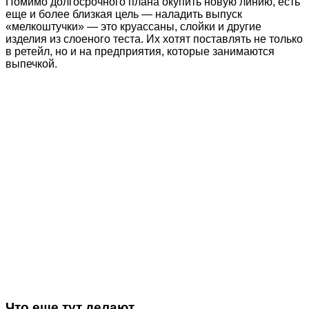
Помимо долгосрочного плана окупить новую линию, есть
еще и более близкая цель — наладить выпуск
«мелкоштучки» — это круассаны, слойки и другие
изделия из слоеного теста. Их хотят поставлять не только
в ретейл, но и на предприятия, которые занимаются
выпечкой.
Что еще тут делают