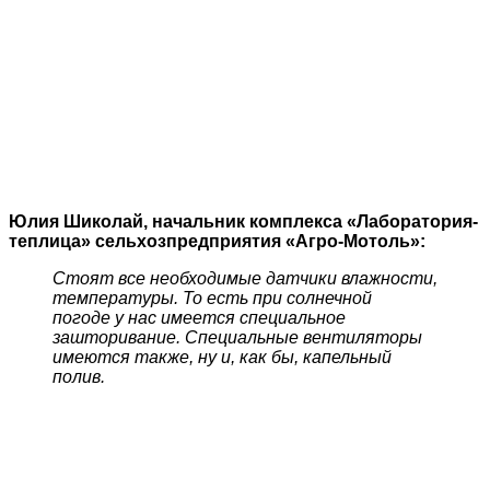
Юлия Ш
иколай, начальник комплекса «
Л
аборатория-
т
еплиц
а»
сельхозпредприятия «
А
гро-
М
отоль»:
Стоят все необходимые датчики влажности,
температуры.
То есть
при солнечной
погоде
у нас
имеется специальное
зашторивание.
С
пециальные вентиляторы
имеются также,
ну
и,
как бы,
капельный
полив.