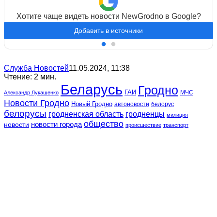
Хотите чаще видеть новости NewGrodno в Google?
Добавить в источники
Служба Новостей
11.05.2024, 11:38
Чтение: 2 мин.
Беларусь
Гродно
ГАИ
МЧС
Александр Лукашенко
Новости Гродно
Новый Гродно
автоновости
белорус
белорусы
гродненская область
гродненцы
милиция
общество
новости
новости города
происшествие
транспорт