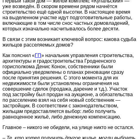
Первый такой дом — жилой комплекс «Купальский» —
уже возведён. В скором времени рядом начнётся
строительство ещё одной высотки. В настоящее время
на выделенном участке идут подготовительные работы,
включающие в том числе снос частных домовладений,
которых изначально насчитывалось более десяти.
В связи с этим возникает ключевой вопрос: какова судьба
жильцов расселяемых домов?
Как пояснил «
ГП
» начальник управления строительства,
архитектуры и градостроительства Гродненского
горисполкома Денис Конон, собственники были
официально уведомлены о планах реновации сразу
после принятия решения. С этого момента для их
недвижимости были установлены ограничения на
совершение сделок (продажа, дарение и т.д.). Участок
под застройку был продан на аукционе, а обязательства
по расселению взял на себя новый собственник —
застройщик. В соответствии с законодательством,
жильцам предоставляется выбор: либо получить
равноценное жильё, либо денежную компенсацию.
Главное – никого не обидели, на улице никто не остался.
– Те, кто хотел получить другое жилье, могли выбрать