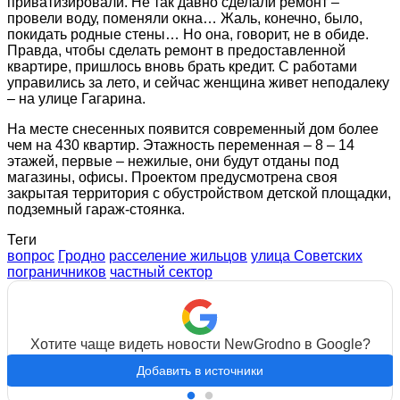
приватизировали. Не так давно сделали ремонт –
провели воду, поменяли окна… Жаль, конечно, было,
покидать родные стены… Но она, говорит, не в обиде.
Правда, чтобы сделать ремонт в предоставленной
квартире, пришлось вновь брать кредит. С работами
управились за лето, и сейчас женщина живет неподалеку
– на улице Гагарина.
На месте снесенных появится современный дом более
чем на 430 квартир. Этажность переменная – 8 – 14
этажей, первые – нежилые, они будут отданы под
магазины, офисы. Проектом предусмотрена своя
закрытая территория с обустройством детской площадки,
подземный гараж-стоянка.
Теги
вопрос
Гродно
расселение жильцов
улица Советских
пограничников
частный сектор
Хотите чаще видеть новости NewGrodno в Google?
Добавить в источники