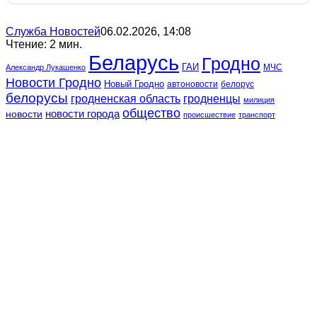
Служба Новостей
06.02.2026, 14:08
Чтение: 2 мин.
Беларусь
Гродно
ГАИ
МЧС
Александр Лукашенко
Новости Гродно
Новый Гродно
автоновости
белорус
белорусы
гродненская область
гродненцы
милиция
общество
новости
новости города
происшествие
транспорт