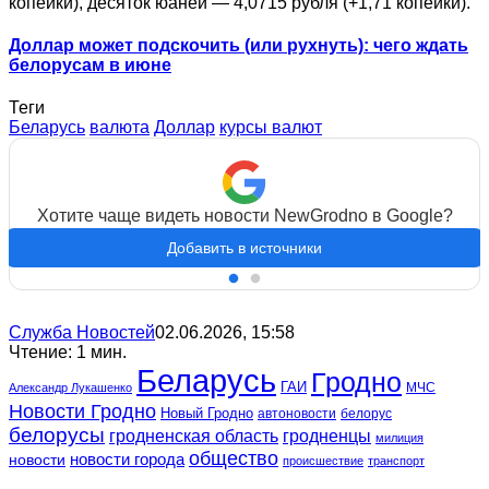
копейки), десяток юаней — 4,0715 рубля (+1,71 копейки).
Доллар может подскочить (или рухнуть): чего ждать
белорусам в июне
Теги
Беларусь
валюта
Доллар
курсы валют
Хотите чаще видеть новости NewGrodno в Google?
Добавить в источники
Служба Новостей
02.06.2026, 15:58
Чтение: 1 мин.
Беларусь
Гродно
ГАИ
МЧС
Александр Лукашенко
Новости Гродно
Новый Гродно
автоновости
белорус
белорусы
гродненская область
гродненцы
милиция
общество
новости
новости города
происшествие
транспорт