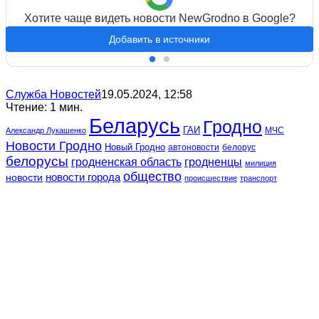
Хотите чаще видеть новости NewGrodno в Google?
Добавить в источники
Служба Новостей
19.05.2024, 12:58
Чтение: 1 мин.
Беларусь
Гродно
ГАИ
МЧС
Александр Лукашенко
Новости Гродно
Новый Гродно
автоновости
белорус
белорусы
гродненская область
гродненцы
милиция
общество
новости
новости города
происшествие
транспорт