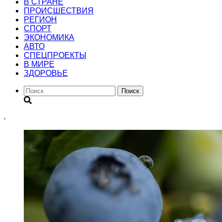
В СТРАНЕ
ПРОИСШЕСТВИЯ
РЕГИОН
CПОРТ
ЭКОНОМИКА
АВТО
СПЕЦПРОЕКТЫ
В МИРЕ
ЗДОРОВЬЕ
Поиск