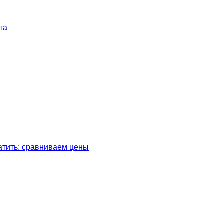
та
латить: сравниваем цены