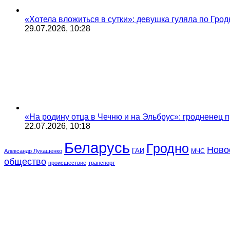
«Хотела вложиться в сутки»: девушка гуляла по Грод
29.07.2026, 10:28
«На родину отца в Чечню и на Эльбрус»: гродненец п
22.07.2026, 10:18
Беларусь
Гродно
Ново
ГАИ
МЧС
Александр Лукашенко
общество
происшествие
транспорт