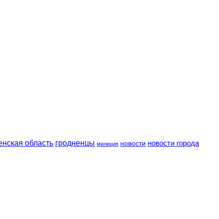
енская область
гродненцы
новости
новости города
милиция