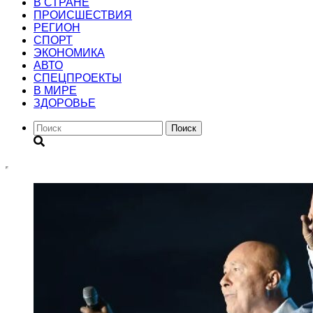
В СТРАНЕ
ПРОИСШЕСТВИЯ
РЕГИОН
CПОРТ
ЭКОНОМИКА
АВТО
СПЕЦПРОЕКТЫ
В МИРЕ
ЗДОРОВЬЕ
Поиск