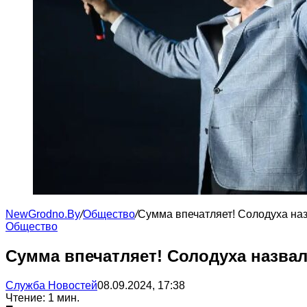
NewGrodno.By
/
Общество
/
Сумма впечатляет! Солодуха на
Общество
Сумма впечатляет! Солодуха назва
Служба Новостей
08.09.2024, 17:38
Чтение: 1 мин.